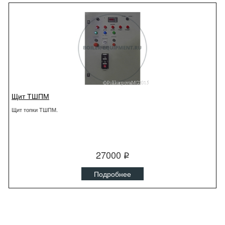
Щит ТШПМ
Щит топки ТШПМ.
27000
q
Подробнее