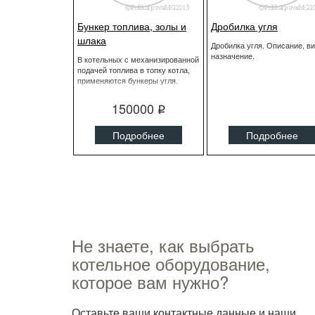
Бункер топлива, золы и
Дробилка угля
шлака
Дробилка угля. Описание, в
назначение.
В котельных с механизированной
подачей топлива в топку котла,
применяются бункеры угля.
150000
q
Подробнее
Подробнее
Не знаете, как выбрать
котельное оборудование,
которое вам нужно?
Оставьте ваши контактные данные и наши