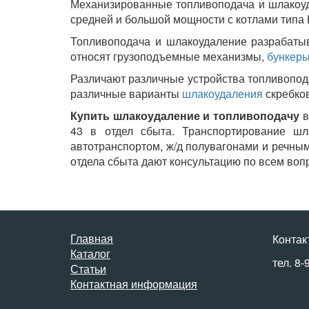
Механизированные топливоподача и шлакоуд
средней и большой мощности с котлами типа 
Топливоподача и шлакоудаление разрабатыв
относят грузоподъемные механизмы,
бункер
Различают различные устройства топливопод
различные варианты
шлакоудаления
скребко
Купить шлакоудаление и топливоподачу
в
43 в отдел сбыта. Транспортирование шла
автотранспортом, ж/д полувагонами и речны
отдела сбыта дают консультацию по всем воп
Главная
Контак
Каталог
тел. 8-
Статьи
Контактная информация