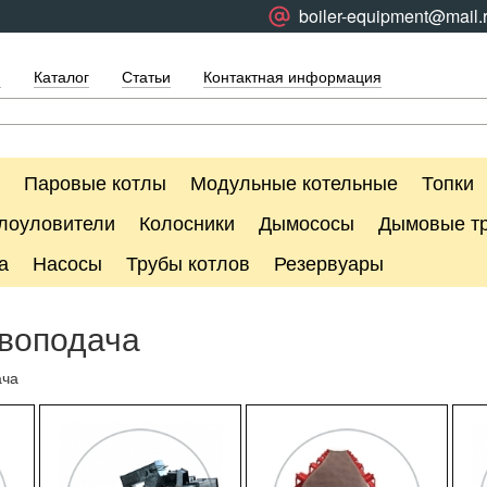
boiler-equipment@mail.
я
Каталог
Статьи
Контактная информация
Паровые котлы
Модульные котельные
Топки
лоуловители
Колосники
Дымососы
Дымовые т
а
Насосы
Трубы котлов
Резервуары
воподача
ача