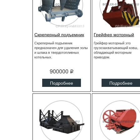
Скреперный подъемник
Грейфер моторный
Скреперный подъемник
Грейфер моторный это
предназначен для удаления золы
грузозахватывающий ковш,
и шлака в твердотопливных
обладающий моторным
котельных.
приводом.
900000
q
Подробнее
Подробнее