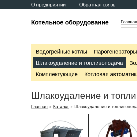
О предприятии
Обратная связь
Котельное оборудование
Главна
Водогрейные котлы
Парогенераторы
Шлакоудаление и топливоподача
Зо
Комплектующие
Котловая автоматик
Шлакоудаление и топли
Главная
»
Каталог
»
Шлакоудаление и топливопод