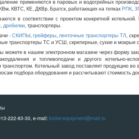
аление применяются в паровых и водогрейных производс
КВм, КВТС, КЕ, ДКВр, Братск, работающих на топках
РПК
,
З
аются в соответствии с проектом конкретной котельной.
ы
,
дробилки
, транспортеры.
ачи -
СКИПЫ
,
грейферы
,
ленточные транспортеры ТЛ
, скр
вые транспортеры ТС и УСШ, скреперные, сухие и мокрые 
ы можете в нашем электронном магазине через форму заказ
коудаления и топливоподачи и другого котельно-вспо
м транспортом. Котельный завод поставляет продукцию во 
росам подбора оборудования и рассчитывают стоимость дос
ты
913-222-83-30, e-mail:
boiler-equipment@mail.ru