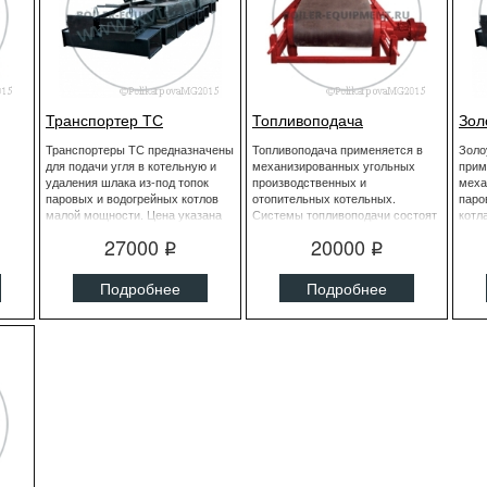
Транспортер ТС
Топливоподача
Зол
Транспортеры ТС предназначены
Топливоподача применяется в
Золо
для подачи угля в котельную и
механизированных угольных
прим
удаления шлака из-под топок
производственных и
меха
паровых и водогрейных котлов
отопительных котельных.
паро
малой мощности. Цена указана
Системы топливоподачи состоят
котл
за погонный метр.
из дробильных устройств,
шлак
27000
20000
бункеров, различных видов
непо
q
q
транспортеров и пересыпных
золы
устройств.
Подробнее
Подробнее