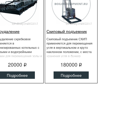
оудаление
Скиповый подъемник
удаление скребковое
Скиповый подъемник СКИП
еняется в
применяется для перемещения
низированных котельных с
угля в вертикальном и круто
выми и водогрейными
наклонном положении, с места
ами для перемещения золы и
хранения угля в бункер
а при помощи скребков по
водогрейного котла, в
20000
180000
движному желобу в бункер
стационарных котельных,
q
q
 и шлака или отвал.
модульных котельных МКУ и
транспортабельных котельных
Подробнее
Подробнее
КМТ.