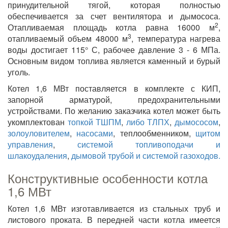
принудительной тягой, которая полностью
обеспечивается за счет вентилятора и дымососа.
2
Отапливаемая площадь котла равна 16000 м
,
3
отапливаемый объем 48000 м
, температура нагрева
воды достигает 115° С, рабочее давление 3 - 6 МПа.
Основным видом топлива является каменный и бурый
уголь.
Котел 1,6 МВт поставляется в комплекте с КИП,
запорной арматурой, предохранительными
устройствами. По желанию заказчика котел может быть
укомплектован
топкой ТШПМ
,
либо ТЛПХ
,
дымососом
,
золоуловителем
,
насосами
, теплообменником,
щитом
управления
,
системой топливоподачи и
шлакоудаления
,
дымовой трубой и системой газоходов.
Конструктивные особенности котла
1,6 МВт
Котел 1,6 МВт изготавливается из стальных труб и
листового проката. В передней части котла имеется