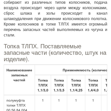
собирают из различных типов колосников, подача
воздуха происходит через щели между колосниками,
сброс шлака и золы происходит в канал
шлакоудаления при движении колосникового полотна.
Кроме колосников в топке ТЛПХ имеется огромный
перечень запасных частей выполняемых из чугуна и
стали.
Топка ТЛПХ. Поставляемые
запасные части (количество, штук на
изделие).
Наименование
Применяемость (количество
запасных
частей
Топка
Топка
Топка
Топка
То
ТЛПХ
ТЛПХ
ТЛПХ
ТЛПХ
ТЛ
1,1/3,0
1,1/3,5
1,1/4,25
1,4/4,0
1,87
полумуфта
1
1
1
1
топки ТЛПХ
00.56.84.004