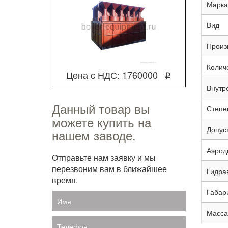
Марка
Вид
Произ
Колич
Цена с НДС: 1760000
q
Внутр
Данный товар вы
Степен
можете купить на
Допус
нашем заводе.
Аэрод
Отправьте нам заявку и мы
перезвоним вам в ближайшее
Гидра
время.
Габар
Имя
Масса,
Телефон