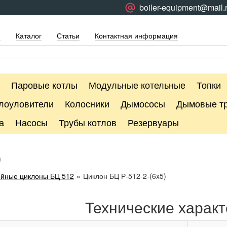
boiler-equipment@mail.
я
Каталог
Статьи
Контактная информация
Паровые котлы
Модульные котельные
Топки
лоуловители
Колосники
Дымососы
Дымовые т
а
Насосы
Трубы котлов
Резервуары
)
ейные циклоны БЦ 512
»
Циклон БЦ Р-512-2-(6x5)
Технические характ