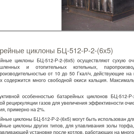
рейные циклоны БЦ-512-Р-2-(6х5)
йные циклоны БЦ-512-Р-2-(6х5) осуществляют сухую о
шленных и отопительных котельных, паропроиз
роизводительностью от 10 до 50 Гкал/ч, действующие на
х содержится много свободной окиси кальция. Максималь
уктивной особенностью батарейных циклонов БЦ-512-Р-
ой рециркуляции газов для увеличения эффективности очи
ия, примерно на 2%.
йные циклоны БЦ-512-Р-2-(6х5) могут быть использован д
йные циклоны других типов, для улавливания золы торфа,
авливающей установке после котлов, работающих на много