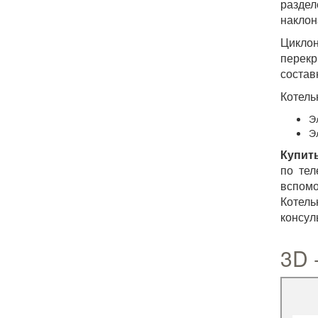
раздел
наклон
Циклон
перекр
состав
Котель
Э
Э
Купить
по тел
вспомо
Котель
консул
3D 