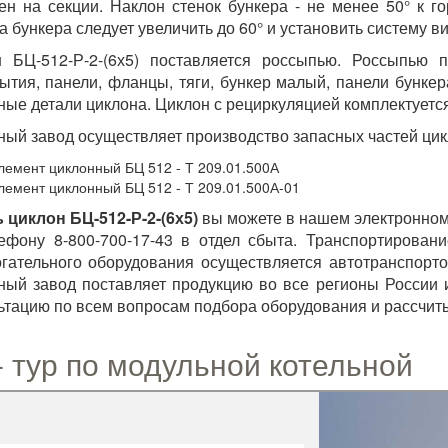
ен на секции. Наклон стенок бункера - не менее 50° к г
а бункера следует увеличить до 60° и установить систему 
 БЦ-512-Р-2-(6х5) поставляется россыпью. Россыпью 
ытия, панели, фланцы, тяги, бункер малый, панели бунке
ные детали циклона. Циклон с рециркуляцией комплектуетс
ный завод осуществляет производство запасных частей цик
лемент циклонный БЦ 512 - Т 209.01.500А
лемент циклонный БЦ 512 - Т 209.01.500А-01
 циклон БЦ-512-Р-2-(6х5)
вы можете в нашем электронном
ефону 8-800-700-17-43 в отдел сбыта. Транспортировани
гательного оборудования осуществляется автотранспорто
ный завод поставляет продукцию во все регионы России 
ьтацию по всем вопросам подбора оборудования и рассчиты
- тур по модульной котельной