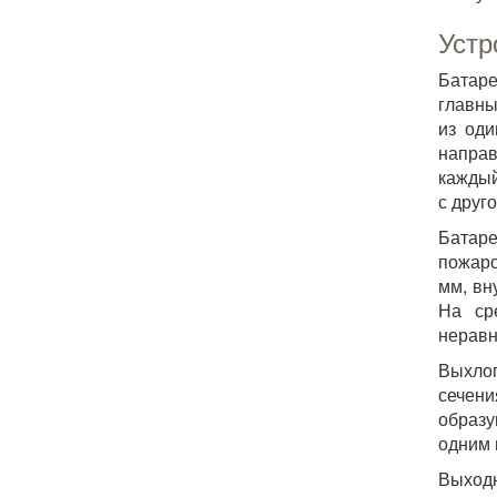
Устр
Батаре
главны
из оди
направ
каждый
с друг
Батаре
пожаро
мм, вн
На ср
неравн
Выхло
сечени
образу
одним 
Выходн