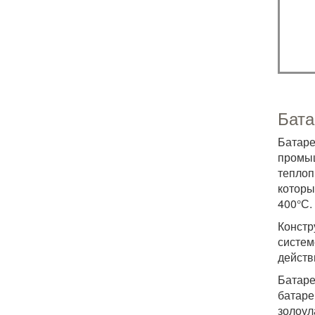
Бата
Батаре
промы
теплоп
которы
400°С.
Констр
систем
действ
Батаре
батаре
золоул