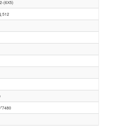
2-(6Х5)
Ц 512
0
0*7480