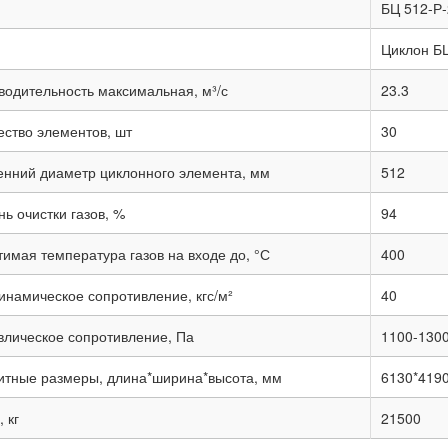
БЦ 512-Р-
Циклон Б
водительность максимальная, м³/с
23.3
ество элементов, шт
30
енний диаметр циклонного элемента, мм
512
ь очистки газов, %
94
тимая температура газов на входе до, °С
400
инамическое сопротивление, кгс/м²
40
влическое сопротивление, Па
1100-130
итные размеры, длина*ширина*высота, мм
6130*419
 кг
21500