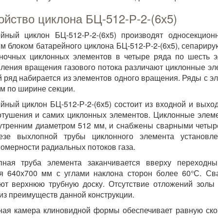
ойство циклона БЦ-512-Р-2-(6х5)
йный циклон БЦ-512-Р-2-(6х5) производят односекцио
м блоком батарейного циклона БЦ-512-Р-2-(6х5), сепариру
ночных циклонных элементов в четыре ряда по шесть э
ления вращения газового потока различают циклонные эл
 ряд набирается из элементов одного вращения. Ряды с э
ом по ширине секции.
йный циклон БЦ-512-Р-2-(6х5) состоит из входной и выхо
тушения и самих циклонных элементов. Циклонные элеме
утренним диаметром 512 мм, и снабжены сварными четыре
езе выхлопной трубы циклонного элемента установле
омерности радиальных потоков газа.
пная труба элемента заканчивается вверху переходны
я 640х700 мм с углами наклона сторон более 60°С. С
ют верхнюю трубную доску. Отсутствие отложений золы
из преимуществ данной конструкции.
ая камера клиновидной формы обеспечивает равную скор