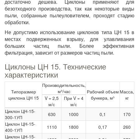
достаточно дешева. Циклоны применяют для
безотходного производства, так как некоторые виды
пыли, собранные пылеуловителем, проходят стадию
обработки.
Не допустимо использование циклонов типа ЦН 15 в
местах подверженных взрыву, для улавливания
больших частиц пыли. Более эффективная
фильтрация, зависит от размеров частиц пыли.
Циклоны ЦН 15. Технические
характеристики
Производительность,
м³/час
Типоразмер
Рабочий объем
Масса,
циклона ЦН 15
бункера, м³
кг
V = 2,5
При V = 4
м/с
м/с
Циклон ЦН-15-
630
1000
0,1
170
300-1УП
Циклон ЦН-15-
1110
1800
0,17
260
400-1УП
Циклон ЦН-15-