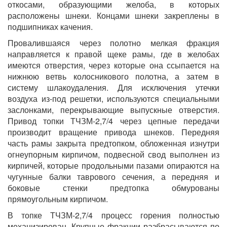
откосами, образующими желоба, в которых
расположены шнеки. Концами шнеки закреплены в
подшипниках качения.
Провалившаяся через полотно мелкая фракция
направляется к правой щеке рамы, где в желобах
имеются отверстия, через которые она ссыпается на
нижнюю ветвь колосникового полотна, а затем в
систему шлакоудаления. Для исключения утечки
воздуха из-под решетки, используются специальными
заслонками, перекрывающие выпускные отверстия.
Привод топки ТЧЗМ-2,7/4 через цепные передачи
производит вращение привода шнеков. Передняя
часть рамы закрыта предтопком, обложенная изнутри
огнеупорным кирпичом, подвесной свод выполнен из
кирпичей, которые продольными пазами опираются на
чугунные балки таврового сечения, а передняя и
боковые стенки предтопка обмурованы
прямоугольным кирпичом.
В топке ТЧЗМ-2,7/4 процесс горения полностью
механизирован. Крупные фракции разбрасываются по