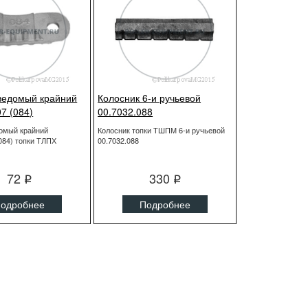
ведомый крайний
Колосник 6-и ручьевой
7 (084)
00.7032.088
домый крайний
Колосник топки ТШПМ 6-и ручьевой
(084) топки ТЛПХ
00.7032.088
72
330
q
q
одробнее
Подробнее