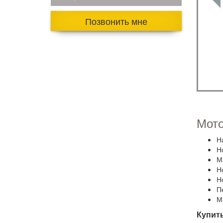
Позвонить мне
Мото
Н
Н
М
Н
Н
П
М
Купит