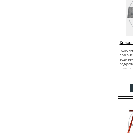
Колосн
Колосни
слоевых
водогрей
поддерж
слой гор