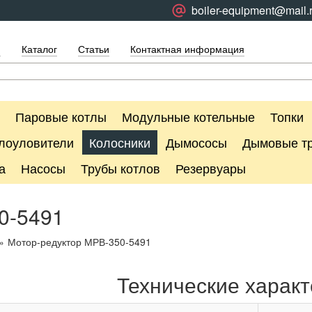
boiler-equipment@mail.
я
Каталог
Статьи
Контактная информация
Паровые котлы
Модульные котельные
Топки
лоуловители
Колосники
Дымососы
Дымовые т
а
Насосы
Трубы котлов
Резервуары
0-5491
»
Мотор-редуктор МРВ-350-5491
Технические характ