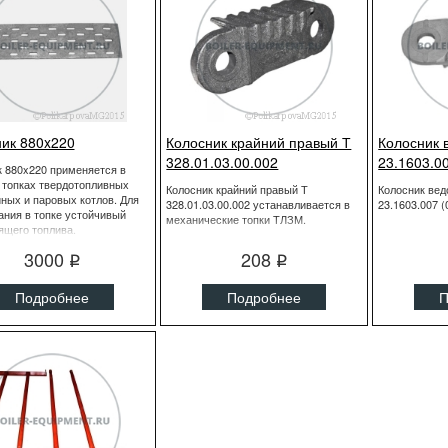
ик 880x220
Колосник крайний правый Т
Колосник 
328.01.03.00.002
23.1603.00
к 880x220 применяется в
 топках твердотопливных
Колосник крайний правый Т
Колосник ве
ных и паровых котлов. Для
328.01.03.00.002 устанавливается в
23.1603.007 
ания в топке устойчивый
механические топки ТЛЗМ.
ящего топлива.
3000
208
q
q
Подробнее
Подробнее
П