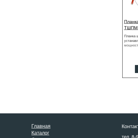
Планк
ТШПМ-
Планка 
устанав
мощност
Главная
Контак
Каталог
тел. 8-