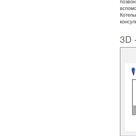
позвон
вспомо
Котель
консул
3D 