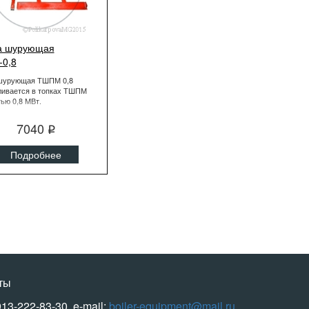
а шурующая
0,8
шурующая ТШПМ 0,8
ливается в топках ТШПМ
ью 0,8 МВт.
7040
q
Подробнее
ты
913-222-83-30, e-mail:
boiler-equipment@mail.ru