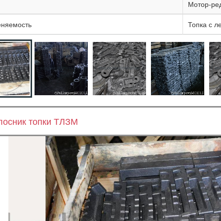
Мотор-ре
няемость
Топка с л
лосник топки ТЛЗМ