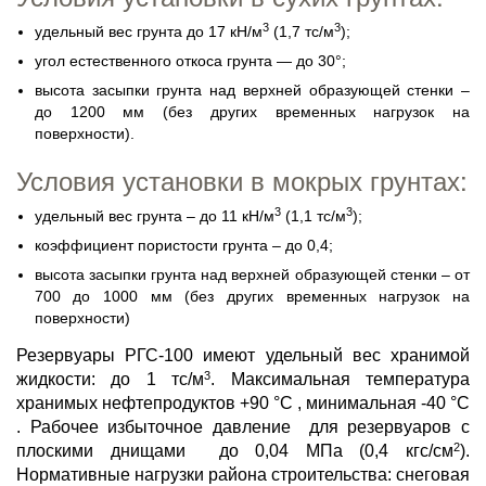
3
3
удельный вес грунта до 17 кН/м
(1,7 тс/м
);
угол естественного откоса грунта — до 30°;
высота засыпки грунта над верхней образующей стенки –
до 1200 мм (без других временных нагрузок на
поверхности).
Условия установки в мокрых грунтах:
3
3
удельный вес грунта – до 11 кН/м
(1,1 тс/м
);
коэффициент пористости грунта – до 0,4;
высота засыпки грунта над верхней образующей стенки – от
700 до 1000 мм (без других временных нагрузок на
поверхности)
Резервуары РГС-100 имеют удельный вес хранимой
3
жидкости: до 1 тс/м
. Максимальная температура
хранимых нефтепродуктов +90 °С , минимальная -40 °С
. Рабочее избыточное давление для резервуаров с
2
плоскими днищами до 0,04 МПа (0,4 кгс/см
).
Нормативные нагрузки района строительства: снеговая