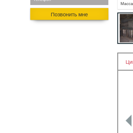
Масса,
Позвонить мне
Ци