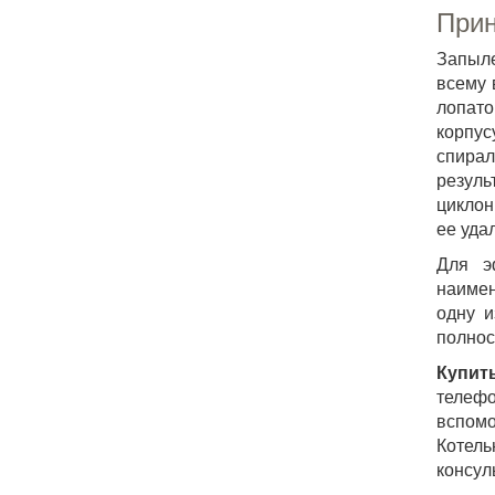
Прин
Запыле
всему 
лопато
корпус
спира
резуль
циклон
ее уда
Для э
наимен
одну и
полнос
Купит
телефо
вспомо
Котель
консул