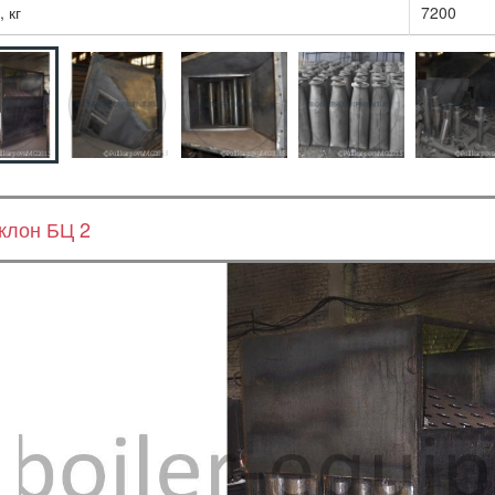
 кг
7200
клон БЦ 2