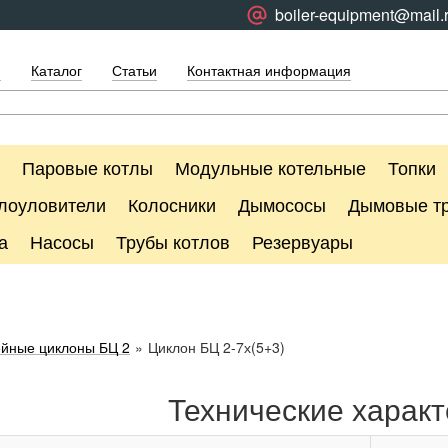
boiler-equipment@mail.
я
Каталог
Статьи
Контактная информация
Паровые котлы
Модульные котельные
Топки
лоуловители
Колосники
Дымососы
Дымовые т
а
Насосы
Трубы котлов
Резервуары
йные циклоны БЦ 2
»
Циклон БЦ 2-7х(5+3)
Технические характ