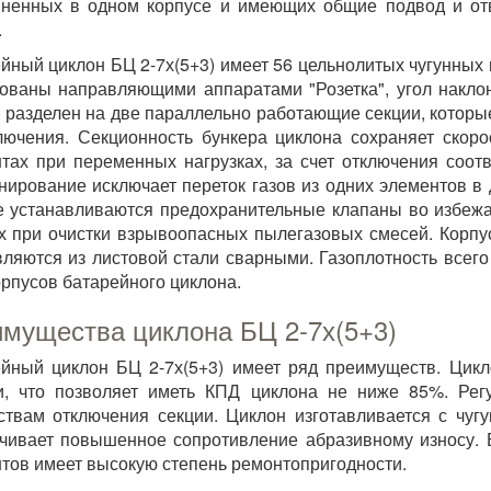
ненных в одном корпусе и имеющих общие подвод и отв
.
йный циклон БЦ 2-7х(5+3) имеет 56 цельнолитых чугунных
ованы направляющими аппаратами "Розетка", угол наклон
) разделен на две параллельно работающие секции, котор
лючения. Секционность бункера циклона сохраняет скор
тах при переменных нагрузках, за счет отключения соот
нирование исключает переток газов из одних элементов в
 устанавливаются предохранительные клапаны во избеж
х при очистки взрывоопасных пылегазовых смесей. Корпус
вляются из листовой стали сварными. Газоплотность всег
рпусов батарейного циклона.
мущества циклона БЦ 2-7х(5+3)
йный циклон БЦ 2-7х(5+3) имеет ряд преимуществ. Цикл
и, что позволяет иметь КПД циклона не ниже 85%. Рег
ствам отключения секции. Циклон изготавливается с чуг
чивает повышенное сопротивление абразивному износу. 
тов имеет высокую степень ремонтопригодности.