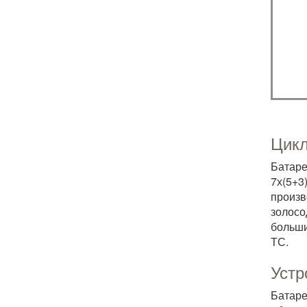
Цикл
Батаре
7х(5+
произв
золос
больши
ТС.
Устр
Батаре