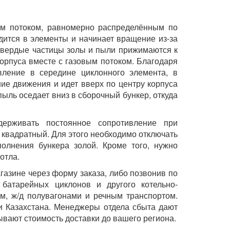
им потоком, равномерно распределённым по
дится в элементы и начинает вращение из-за
 твердые частицы золы и пыли прижимаются к
корпуса вместе с газовым потоком. Благодаря
ление в середине циклонного элемента, в
ние движения и идет вверх по центру корпуса
пыль оседает вниз в сборочный бункер, откуда
держивать постоянное сопротивление при
 квадратный. Для этого необходимо отключать
полнения бункера золой. Кроме того, нужно
отла.
азине через форму заказа, либо позвонив по
 батарейных циклонов и другого котельно-
м, ж/д полувагонами и речным транспортом.
и Казахстана. Менеджеры отдела сбыта дают
вают стоимость доставки до вашего региона.