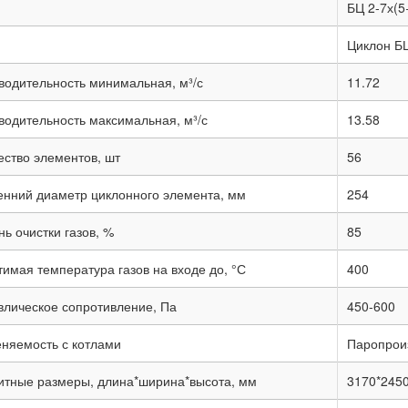
БЦ 2-7х(5
Циклон Б
водительность минимальная, м³/с
11.72
водительность максимальная, м³/с
13.58
ество элементов, шт
56
енний диаметр циклонного элемента, мм
254
ь очистки газов, %
85
тимая температура газов на входе до, °С
400
влическое сопротивление, Па
450-600
няемость с котлами
Паропроиз
итные размеры, длина*ширина*высота, мм
3170*245