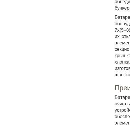
объеди
бункер
Батаре
оборуд
7х(5+3
их отк
элемен
секцио
крышке
хлопка
изгото
швы ко
Преи
Батаре
очистк
устрой
обеспе
элемен