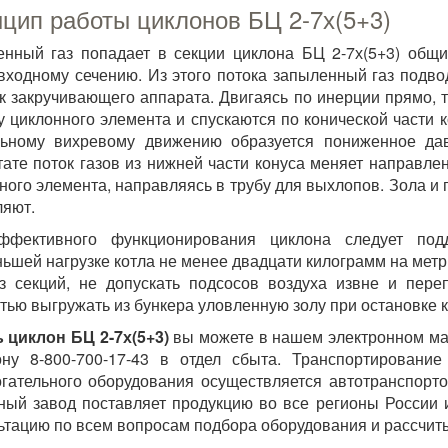
цип работы циклонов БЦ 2-7х(5+3)
нный газ попадает в секции циклона БЦ 2-7х(5+3) общ
входному сечению. Из этого потока запыленный газ подво
к закручивающего аппарата. Двигаясь по инерции прямо,
у циклонного элемента и спускаются по конической части 
льному вихревому движению образуется пониженное дав
тате поток газов из нижней части конуса меняет направле
ного элемента, направляясь в трубу для выхлопов. Зола и 
ляют.
ффективного функционирования циклона следует под
ьшей нагрузке котла не менее двадцати килограмм на метр
з секций, не допускать подсосов воздуха извне и пере
тью выгружать из бункера уловленную золу при остановке к
ь циклон
БЦ 2-7х(5+3)
вы можете в нашем электронном маг
ну 8-800-700-17-43 в отдел сбыта. Транспортирование
гательного оборудования осуществляется автотранспорто
ный завод поставляет продукцию во все регионы России 
ьтацию по всем вопросам подбора оборудования и рассчиты