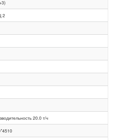
+3)
Ц 2
водительность 20.0 т/ч
0*4510