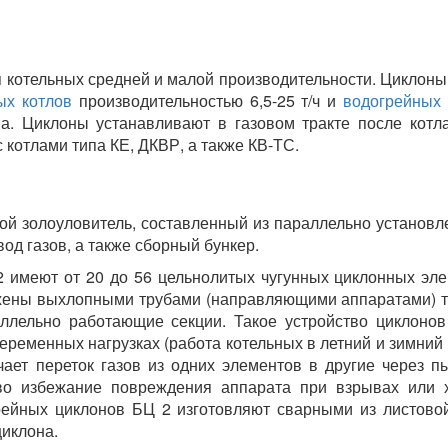
 котельных средней и малой производительности. Циклоны
ых котлов
производительностью 6,5-25 т/ч и
водогрейных 
а. Циклоны устанавливают в газовом тракте после кот
 котлами типа КЕ, ДКВР, а также КВ-ТС.
ой золоуловитель, составленный из параллельно установл
од газов, а также сборный бункер.
2 имеют от 20 до 56 цельнолитых чугунных циклонных эле
жены выхлопными трубами (направляющими аппаратами) типа
лельно работающие секции. Такое устройство циклонов
еременных нагрузках (работа котельных в летний и зимни
чает переток газов из одних элементов в другие через 
во избежание повреждения аппарата при взрывах или х
рейных циклонов БЦ 2 изготовляют сварными из листов
циклона.