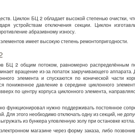
ств. Циклон БЦ 2 обладает высокой степенью очистки, чт
одаря устройствам отключения секции. Циклон изготав
противление абразивному износу.
 элементов имеет высокую степень ремонтопригодности.
2
ов БЦ 2 общим потоком, равномерно распределённым по
чинает вращение из-за лопаток закручивающего аппарата. 
нного элемента и спускаются по конической части кор
я пониженное давление в середине циклонного элемента,
вверх по центру корпуса циклонного элемента, направляяс
о функционировал нужно поддерживать постоянное сопро
. Для этого необходимо отключать одну из секций, не доп
выгружать из бункера уловленную золу при остановке котла.
лектронном магазине через форму заказа, либо позвонив 