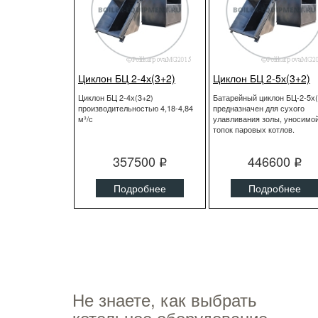
Циклон БЦ 2-4х(3+2)
Циклон БЦ 2-5х(3+2)
Циклон БЦ 2-4х(3+2)
Батарейный циклон БЦ-2-5х(
производительностью 4,18-4,84
предназначен для сухого
м³/с
улавливания золы, уносимой
топок паровых котлов.
357500
446600
q
q
Подробнее
Подробнее
Не знаете, как выбрать
котельное оборудование,