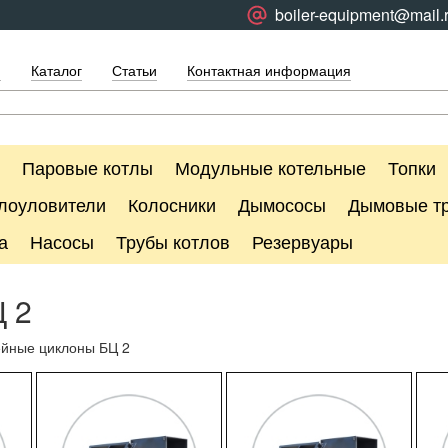
boiler-equipment@mail.
я
Каталог
Статьи
Контактная информация
Паровые котлы
Модульные котельные
Топки
лоуловители
Колосники
Дымососы
Дымовые т
а
Насосы
Трубы котлов
Резервуары
 2
йные циклоны БЦ 2