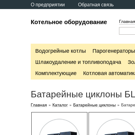
О предприятии
Обратная связь
Котельное оборудование
Главна
Водогрейные котлы
Парогенераторы
Шлакоудаление и топливоподача
Зо
Комплектующие
Котловая автоматик
Батарейные циклоны БЦ
Главная
»
Каталог
»
Батарейные циклоны
»
Батаре