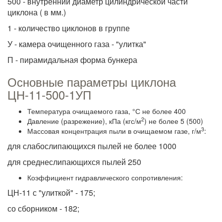
500 - внутренний диаметр цилиндрической части
циклона ( в мм.)
1 - количество циклонов в группе
У - камера очищенного газа - "улитка"
П - пирамидальная форма бункера
Основные параметры циклона
ЦН-11-500-1УП
Температура очищаемого газа, °С не более 400
2
Давление (разрежение), кПа (кгс/м
) не более 5 (500)
3
Массовая концентрация пыли в очищаемом газе, г/м
:
для слабослипающихся пылей не более 1000
для среднеслипающихся пылей 250
Коэффициент гидравлического сопротивления:
ЦН-11 с "улиткой" - 175;
со сборником - 182;