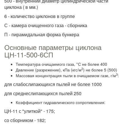
500 - внутренний диаметр цилиндрической части
циклона ( в мм.)
6 - количество циклонов в группе
С - камера очищенного газа - сборника
П - пирамидальная форма бункера
Основные параметры циклона
ЦН-11-500-6СП
Температура очищаемого газа, °С не более 400
2
Давление (разрежение), кПа (кгс/м
) не более 5 (500)
3
Массовая концентрация пыли в очищаемом газе, г/м
:
для слабослипающихся пылей не более 1000
для среднеслипающихся пылей 250
Коэффициент гидравлического сопротивления:
ЦН-11 с "улиткой" - 175;
со сборником - 182;