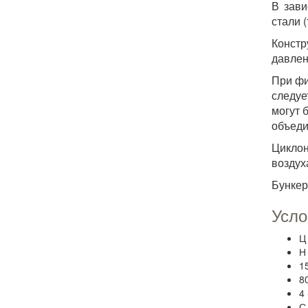
В зави
стали 
Конст
давлен
При фи
следуе
могут 
объед
Циклон
воздух
Бункер
Усло
Ц
Н
1
8
4 
С