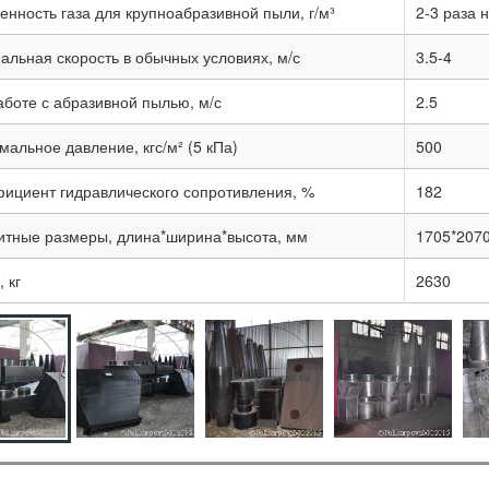
енность газа для крупноабразивной пыли, г/м³
2-3 раза 
альная скорость в обычных условиях, м/с
3.5-4
аботе с абразивной пылью, м/с
2.5
альное давление, кгс/м² (5 кПа)
500
ициент гидравлического сопротивления, %
182
итные размеры, длина*ширина*высота, мм
1705*207
 кг
2630