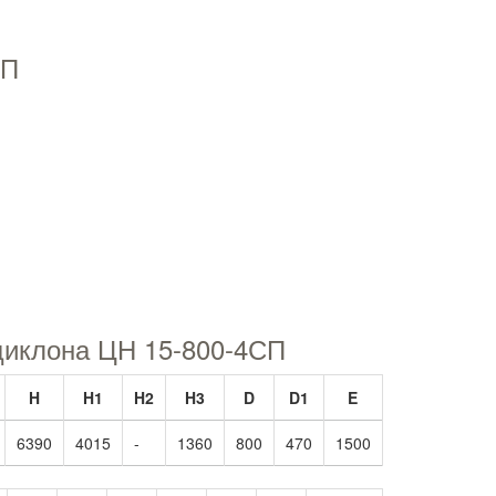
СП
циклона ЦН 15-800-4СП
H
H1
H2
H3
D
D1
E
6390
4015
-
1360
800
470
1500