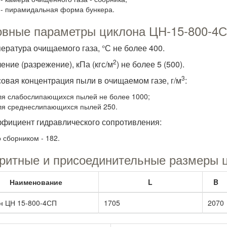
 - пирамидальная форма бункера.
вные параметры циклона ЦН-15-800-4
пература очищаемого газа, °С не более 400.
2
ление (разрежение), кПа (кгс/м
) не более 5 (500).
3
овая концентрация пыли в очищаемом газе, г/м
:
ля слабослипающихся пылей не более 1000;
ля среднеслипающихся пылей 250.
ффициент гидравлического сопротивления:
о сборником - 182.
ритные и присоединительные размеры 
Наименование
L
B
н ЦН 15-800-4СП
1705
2070