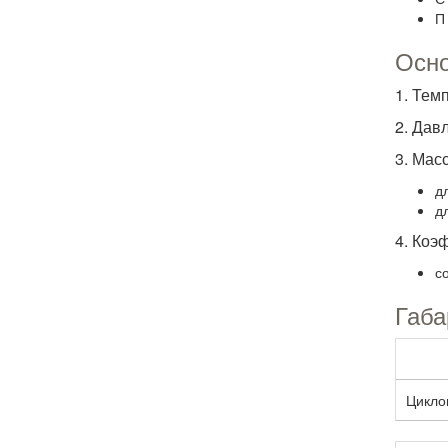
П
Осно
1. Тем
2. Дав
3.
Масс
д
д
4. Коэ
с
Габа
Цикло