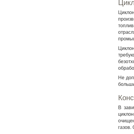
Цикл
Цикло
произв
топлив
отрас
промыш
Циклон
требу
безотх
обрабо
Не доп
больши
Конс
В зави
циклон
очищен
газов.