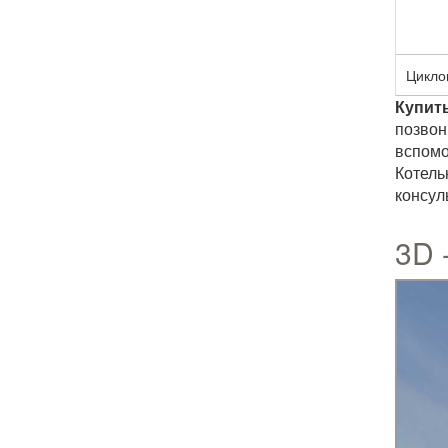
Цикло
Купит
позвон
вспомо
Котель
консул
3D 