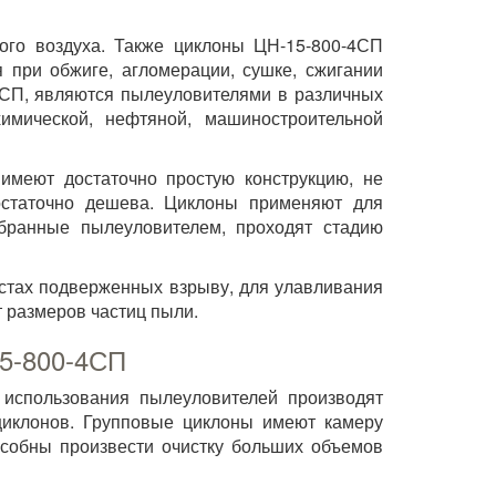
го воздуха. Также циклоны ЦН-15-800-4СП
я при обжиге, агломерации, сушке, сжигании
4СП, являются пылеуловителями в различных
имической, нефтяной, машиностроительной
имеют достаточно простую конструкцию, не
остаточно дешева. Циклоны применяют для
обранные пылеуловителем, проходят стадию
стах подверженных взрыву, для улавливания
 размеров частиц пыли.
15-800-4СП
й использования пылеуловителей производят
 циклонов. Групповые циклоны имеют камеру
пособны произвести очистку больших объемов