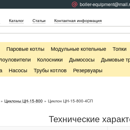
boiler-equipment@mail.
я
Каталог
Статьи
Контактная информация
Паровые котлы
Модульные котельные
Топки
лоуловители
Колосники
Дымососы
Дымовые т
а
Насосы
Трубы котлов
Резервуары
»
Циклоны ЦН-15-800
»
Циклон ЦН-15-800-4CП
Технические характ