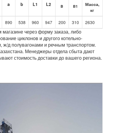
a
b
L1
L2
Масса,
B
B1
кг
890
538
960
947
200
310
2630
 магазине через форму заказа, либо
ование циклонов и другого котельно-
, ж/д полувагонами и речным транспортом.
Казахстана. Менеджеры отдела сбыта дают
вают стоимость доставки до вашего региона.