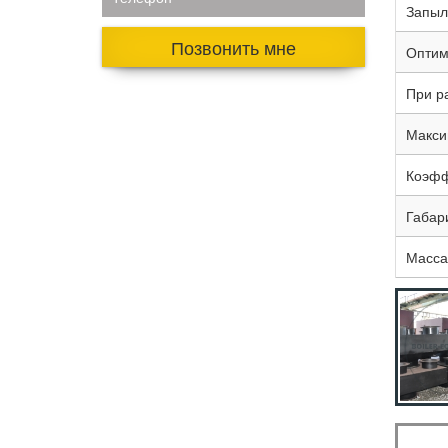
Запыл
Позвонить мне
Оптим
При р
Максим
Коэфф
Габар
Масса,