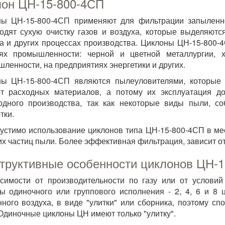
он ЦН-15-800-4СП
ны ЦН-15-800-4СП применяют для фильтрации запыленно
одят сухую очистку газов и воздуха, которые выделяютс
а и других процессах производства. Циклоны ЦН-15-800-
лях промышленности: черной и цветной металлургии, х
ленности, на предприятиях энергетики и других.
ы ЦН-15-800-4СП являются пылеуловителями, которые 
ют расходных материалов, а потому их эксплуатация д
одного производства, так как некоторые виды пыли, с
тки.
устимо использование циклонов типа ЦН-15-800-4СП в ме
х частиц пыли. Более эффективная фильтрация, зависит от
труктивные особенности циклонов ЦН-
симости от производительности по газу или от услови
ы одиночного или группового исполнения - 2, 4, 6 и 8
ного воздуха, в виде "улитки" или сборника, поэтому с
 Одиночные циклоны ЦН имеют только "улитку".