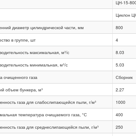
ЦН-15-80
Циклон Ц
енний диаметр цилиндрической части, мм
800
ство в группе, шт
4
водительность максимальная, м³/с
8.03
водительность минимальная, м³/с
5.03
а очищенного газа
Сборник
ий объем бункера, м³
2.27
енность газа для слабослипающейся пыли, г/м³
1000
мальная температура очищаемого газа, °С
400
енность газа для среднеслипающейся пыли, г/м³
250