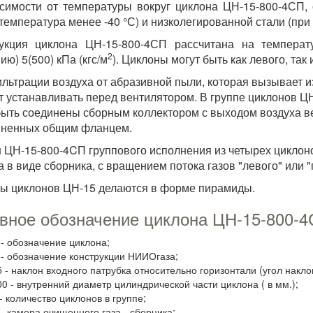
симости от температуры вокруг циклона ЦН-15-800-4СП, 
(температура менее -40 °С) и низколегированной стали (при 
рукция циклона ЦН-15-800-4СП рассчитана на температ
2
ию) 5(500) кПа (кгс/м
). Циклоны могут быть как левого, так
льтрации воздуха от абразивной пыли, которая вызывает и
т устанавливать перед вентилятором. В группе циклонов Ц
быть соединены сборным коллектором с выходом воздуха ве
иненных общим фланцем.
 ЦН-15-800-4CП группового исполнения из четырех циклон
а в виде сборника, с вращением потока газов "левого" или "
ы циклонов ЦН-15 делаются в форме пирамиды.
вное обозначение циклона ЦН-15-800-
 - обозначение циклона;
 - обозначение конструкции НИИОгаза;
5 - наклон входного патрубка относительно горизонтали (угол наклон
00 - внутренний диаметр цилиндрической части циклона ( в мм.);
- количество циклонов в группе;
 - камера очищенного газа - сборника;