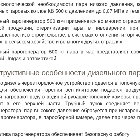
хнологической необходимости пара низкого давления, 
ных паровых котлов КВ 500 с давлением до 0,07 МПа и темп
ный парогенератор 500 кг/ч применяется во многих отрас
ой продукции, стерилизации тары, в пивоварении, при
ленности, в строительстве, в системах отопления и гор
х, в сельском хозяйстве и во многих других отраслях.
ный парогенератор 500 кг пара в час представляет со
ой Unigas и автоматикой.
труктивные особенности дизельного пар
о дизель через горелочное устройство подается в топочную
для обеспечения горения вентилятором подается возду
я нагревают воду в водяной рубашке топочной камеры, пр
ят в его верхней части. Трубный пучок соединяет 
нератора, пар высокого давления образуется при испарен
парогенератора, в паросборной камере, далее пар через 
тика парогенератора обеспечивает безопасную работу.