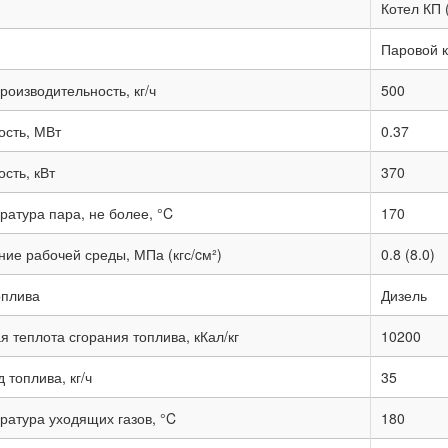
Котел КП 
Паровой к
оизводительность, кг/ч
500
сть, МВт
0.37
сть, кВт
370
ратура пара, не более, °C
170
ние рабочей среды, МПа (кгс/cм²)
0.8 (8.0)
оплива
Дизель
 теплота сгорания топлива, кКал/кг
10200
 топлива, кг/ч
35
ратура уходящих газов, °C
180