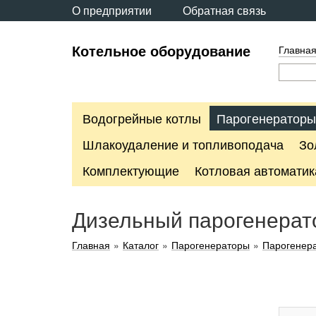
О предприятии
Обратная связь
Котельное оборудование
Главна
Водогрейные котлы
Парогенераторы
Шлакоудаление и топливоподача
Зо
Комплектующие
Котловая автоматик
Дизельный парогенерато
Главная
»
Каталог
»
Парогенераторы
»
Парогенера