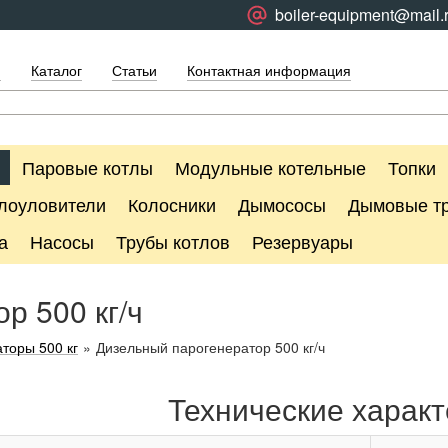
boiler-equipment@mail.
я
Каталог
Статьи
Контактная информация
Паровые котлы
Модульные котельные
Топки
лоуловители
Колосники
Дымососы
Дымовые т
а
Насосы
Трубы котлов
Резервуары
р 500 кг/ч
торы 500 кг
»
Дизельный парогенератор 500 кг/ч
Технические характ