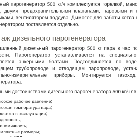
ный парогенератор 500 кг/ч комплектуется горелкой, ман
я, двумя предохранительными клапанами, паровыми и 
иками, вентилятором поддува. Дымосос для работы котла 
нератором поставляется отдельно.
аж дизельного парогенератора
ленный дизельный парогенератор 500 кг пара в час по
ности. Парогенератор устанавливается на специаль
пляется анкерными болтами. Подсоединяется по воде
дящем трубопроводе и отводящем паропроводе, устан
ольно-измерительные приборы. Монтируется газохо
нератора.
ыми достоинствами дизельного парогенератора 500 кг/ч яв
ысокое рабочее давление;
ысокая температура пара;
ростота в эксплуатации;
адежность;
кономичность;
омпактные размеры;