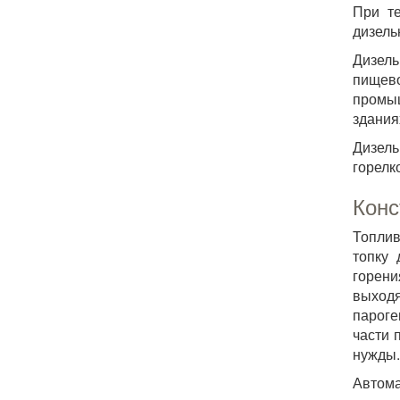
При те
дизель
Дизель
пищев
промыш
здания
Дизель
горелк
Конс
Топлив
топку 
горени
выход
пароге
части 
нужды.
Автома