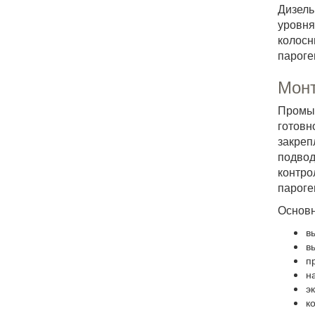
Дизель
уровн
колосн
пароге
Монт
Промыш
готов
закре
подво
контр
пароге
Основн
в
в
п
н
э
к