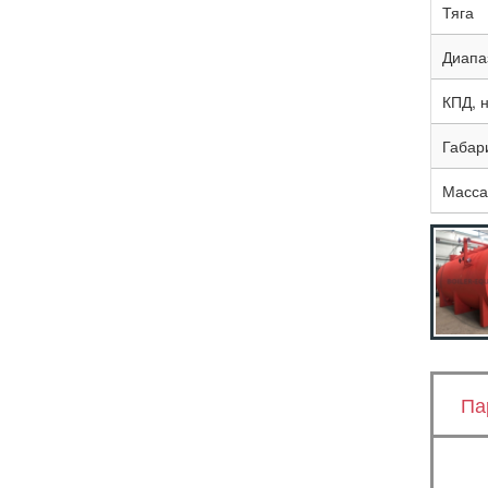
Тяга
Диапа
КПД, 
Габар
Масса,
Па