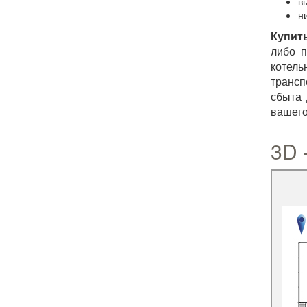
в
н
Купит
либо п
котель
трансп
сбыта 
вашего
3D 