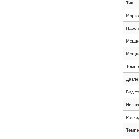
Тип
Марка
Паропр
Мощно
Мощно
Темпе
Давле
Вид т
Низшая
Расход
Темпе