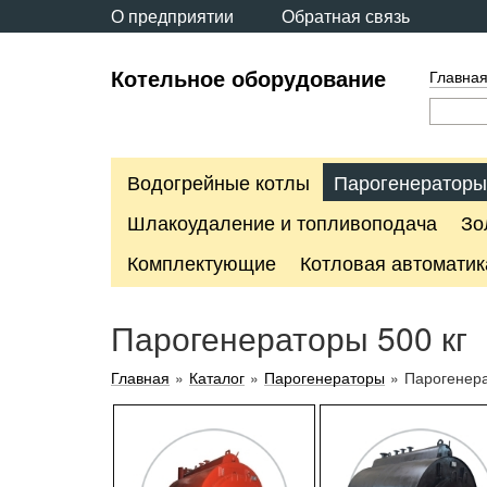
О предприятии
Обратная связь
Котельное оборудование
Главна
Водогрейные котлы
Парогенераторы
Шлакоудаление и топливоподача
Зо
Комплектующие
Котловая автоматик
Парогенераторы 500 кг
Главная
»
Каталог
»
Парогенераторы
»
Парогенера