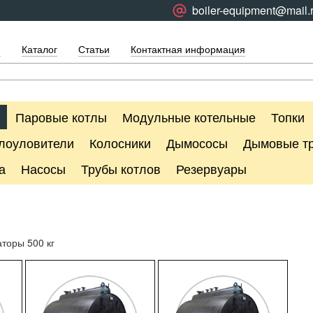
boiler-equipment@mail.
я
Каталог
Статьи
Контактная информация
Паровые котлы
Модульные котельные
Топки
лоуловители
Колосники
Дымососы
Дымовые т
а
Насосы
Трубы котлов
Резервуары
торы 500 кг