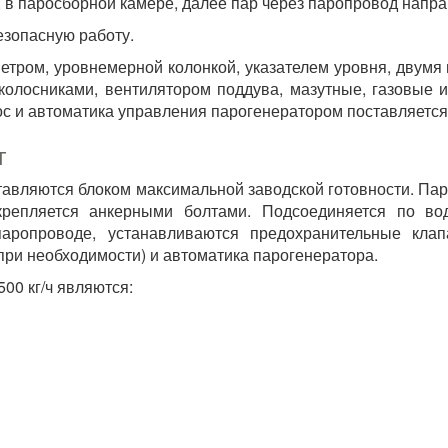
, в паросборной камере, далее пар через паропровод напра
езопасную работу.
етром, уровнемерной колонкой, указателем уровня, двум
колосниками, вентилятором поддува, мазутные, газовые и
ос и автоматика управления парогенератором поставляется
г
авляются блоком максимальной заводской готовности. Па
крепляется анкерными болтами. Подсоединяется по вод
ропроводе, устанавливаются предохранительные клап
при необходимости) и автоматика парогенератора.
00 кг/ч являются: