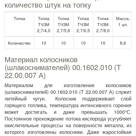
количество штук на топку
Топка
Топка
Топка
Топка
Топка
Масса,
ТЧЗМ
ТЧЗМ
ТЧЗМ
ТЧЗМ
1 шт.
2,7/4,0
2,7/5,6
2,7/6,5
2,7/8,0
Количество
10
10
10
10
8,6
Материал колосников
(шлакоснимателей) 00.1602.010 (Т
22.00.007 А)
Материалом для изготовления колосников
(шлакоснимателей) 00.1602.010 (Т 22.00.007 А) служит
литейный чугун. Колосник поддерживает слой
горящего топлива, температура интенсивного горения
может достигать и даже превышать 1000°С.
Постоянное прохождение потока кислорода усугубляет
окислительные процессы на поверхности металла, из
которого изготовлены колосники. Даже жаростойкая