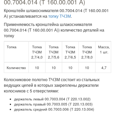
00.7004.014 (Т 160.00.001 А)
Кронштейн шлакоснимателя 00.7004.014 (Т 160.00.001
А) устанавливается на
топку ТЧЗМ
.
Применяемость кронштейна шлакоснимателя
00.7004.014 (Т 160.00.001 А)) количество деталей на
топку
Топка
Топка
Топка
Топка
Топка
Масса,
ТЧЗМ
ТЧЗМ
ТЧЗМ
ТЧЗМ
1 шт.
2,7/4,0
2,7/5,6
2,7/6,5
2,7/8,0
Количество
10
10
10
10
4,7
Колосниковое полотно ТЧЗМ состоит из стальных
ведущих цепей в которых закреплены держатели
колосников с 5 отверстиями:
держатель левый 00.7003.004 (Т 220.13.002)
держатель правый 00.7003.005 (Т 220.13.003)
держатель средний 00.7003.006 (Т 220.13.004)